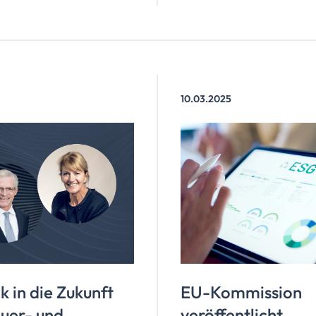
kes
chaftsgefühl als
r zukünftiges
um.
10.03.2025
ck in die Zukunft
EU-Kommission
euer- und
veröffentlicht