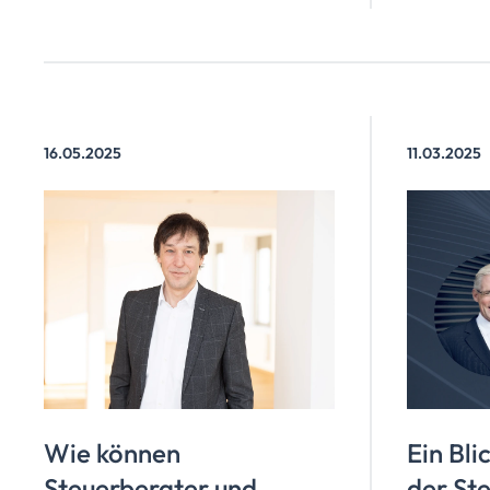
ein star
Gemeins
Basis fü
Wachst
16.05.2025
11.03.2025
Wie können
Ein Bli
Steuerberater und
der St