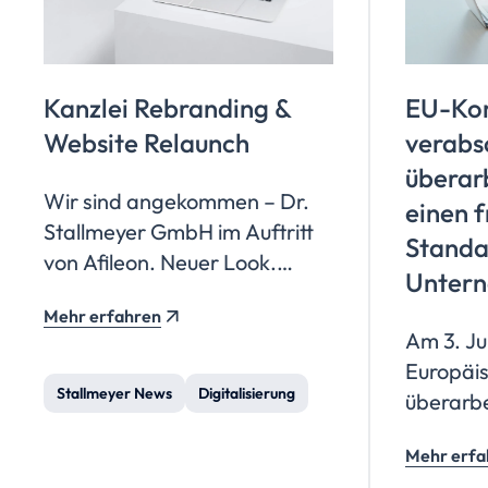
Kanzlei Rebranding &
EU-Ko
Website Relaunch
verabs
überar
Wir sind angekommen – Dr.
einen f
Stallmeyer GmbH im Auftritt
Standar
von Afileon. Neuer Look.
Unter
Dieselbe Kanzlei. Mehr
Mehr erfahren
dahinter.
Am 3. Ju
Europäi
Stallmeyer News
Digitalisierung
überarb
Sustaina
Mehr erfa
Standard