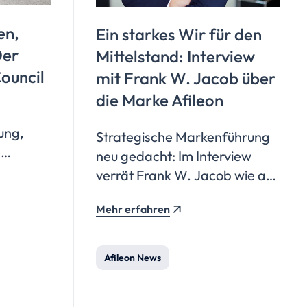
en,
Ein starkes Wir für den
Der
Mittelstand: Interview
Council
mit Frank W. Jacob über
die Marke Afileon
rung,
Strategische Markenführung
e
neu gedacht: Im Interview
verrät Frank W. Jacob wie aus
tum,
individuellen Steuerkanzleien
Mehr erfahren
eine starke Marke mit
Persönlichkeit, Strahlkraft und
einem ikonischen Punkt wird.
Afileon News