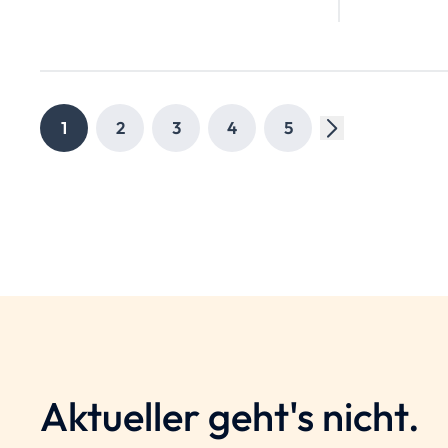
Hiebele
Menko G
Transfor
langjähr
1
2
3
4
5
sprechen
ihre Visi
Steuerka
Aktueller geht's nicht.