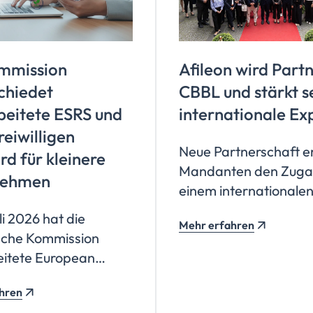
mmission
Afileon wird Part
chiedet
CBBL und stärkt s
beitete ESRS und
internationale Ex
reiwilligen
Neue Partnerschaft e
d für kleinere
Mandanten den Zuga
nehmen
einem internationale
Netzwerk deutschspr
li 2026 hat die
Mehr erfahren
Wirtschaftsanwälte 
sche Kommission
weiterer Spezialisten 
eitete European
65 Ländern.
bility Reporting
hren
s (ESRS) sowie einen