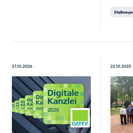
freiwill
für klei
Stallmeye
beschloss
administ
senken u
hochwer
entschei
Nachhalt
27.01.2026
22.10.2025
zu siche