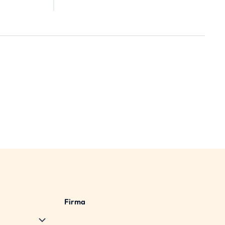
die
Beratungsqualität zu steigern
allel
und die
Mitarbeiterzufriedenheit zu
ierten
erhöhen.
/2178
n zu
hnische
ür
Firma