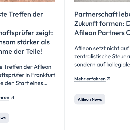
te Treffen der
Partnerschaft leb
Zukunft formen: 
haftsprüfer
zeigt:
Afileon Partners 
sam stärker als
Afileon setzt nicht auf
mme der Teile!
zentralistische Steue
sondern auf kollegial
e Treffen der Afileon
Verantwortung und
ftsprüfer in Frankfurt
Mehr erfahren
gemeinsames Wachs
e den Start eines
getragen von den
samen
Berufsträgern.
hren
eprozesses und zeigte
Afileon News
ke des Verbunds:
ge Spezialisierungen,
ews
ionale Erfahrung und