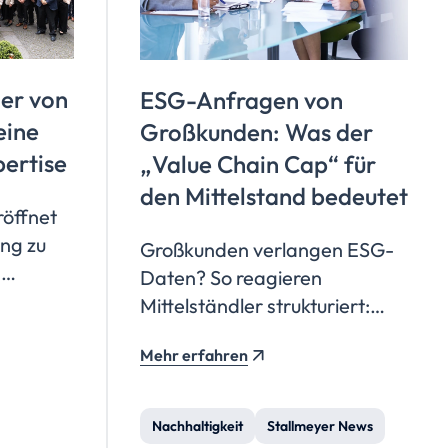
ner von
ESG-Anfragen von
eine
Großkunden: Was der
pertise
„Value Chain Cap“ für
den Mittelstand bedeutet
röffnet
ng zu
Großkunden verlangen ESG-
n
Daten? So reagieren
achiger
Mittelständler strukturiert:
und
CSRD/ESRS, Value Chain Cap
in rund
Mehr erfahren
und der neue Voluntary
Standard (VS).
Nachhaltigkeit
Stallmeyer News