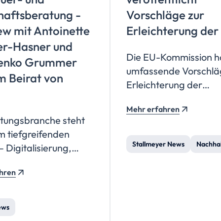
haftsberatung
-
Vorschläge zur
ew mit Antoinette
Erleichterung de
er-Hasner und
Die EU-Kommission h
enko Grummer
umfassende Vorschlä
m Beirat von
Erleichterung der
Nachhaltigkeitsberich
Mehr erfahren
im Rahmen der Corpo
atungsbranche steht
Sustainability Reporti
m tiefgreifenden
Directive (CSRD)
Stallmeyer News
Nachhal
 Digitalisierung,
veröffentlicht. Diese
ung und
beinhalten weitreich
hren
ftemangel fordern
Änderungen, die
ätze. Als
insbesondere den
itglieder von Afileon
ews
Anwendungsbereich, 
n Antoinette