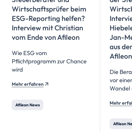
Wirtschaftsprüfer
beim
Wirtsc
ESG-Reporting helfen?
Intervi
Interview mit Christian
Hiebel
vom Ende von Afileon
Jan-M
aus de
Wie ESG vom
Afileon
Pflichtprogramm zur Chance
wird
Die Ber
vor eine
Mehr erfahren
Wandel –
Regulier
Mehr erfa
Fachkrä
Afileon News
neue Ans
Beiratsm
Afileon N
begleite