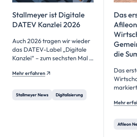
Stallmeyer ist Digitale
Das ers
DATEV Kanzlei 2026
Afileon
Wirtsc
Auch 2026 tragen wir wieder
Gemein
das DATEV-Label „Digitale
die Su
Kanzlei“ – zum sechsten Mal in
Folge. Für uns ist das
Das erst
Mehr erfahren
Bestätigung und
Wirtscha
Verpflichtung zugleich: Wir
markiert
bauen unsere Prozesse so
Stallmeyer News
Digitalisierung
gemein
aus, dass digitale
Mehr erfa
Strategi
Zusammenarbeit einfach
die Stär
funktioniert.
vielfälti
Afileon N
internat