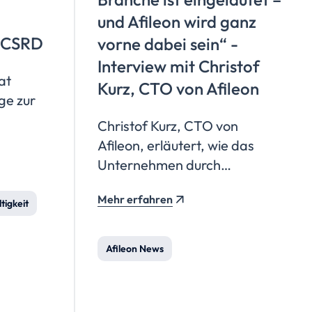
und Afileon wird ganz
r CSRD
vorne dabei sein“ -
Interview mit Christof
at
Kurz, CTO von Afileon
ge zur
Christof Kurz, CTO von
terstattung
Afileon, erläutert, wie das
rate
Unternehmen durch
ng
konsequente
Mehr erfahren
Standardisierung,
tigkeit
Digitalisierung und den
ende
Einsatz von Künstlicher
Afileon News
Intelligenz die
Steuerberatungsbranche
die
transformiert, um die